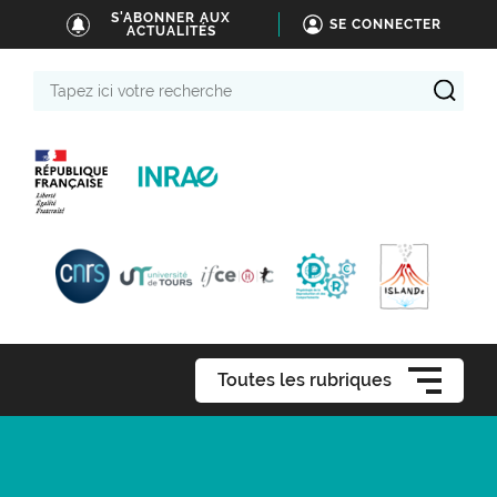
S'ABONNER AUX
SE CONNECTER
ACTUALITÉS
Tapez
ici
votre
recherche
Toutes les rubriques