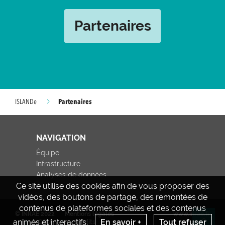
Partenaires
Partenaires
ISLANDe
NAVIGATION
Équipe
Infrastructure
Analyses de données
Ce site utilise des cookies afin de vous proposer des
vidéos, des boutons de partage, des remontées de
contenus de plateformes sociales et des contenus
© INRAE 2022
Mentions légales
www.inrae.fr
animés et interactifs.
En savoir +
Tout refuser
CGU
Crédits