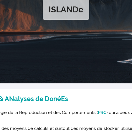
ISLANDe
e & ANalyses de DonéEs
ogie de la Reproduction et des Comportements (
PRC
) qui a deux 
nité des moyens de calculs et surtout des moyens de stocker, utili