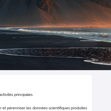
activités principales.
ser et pérenniser les données scientifiques produites